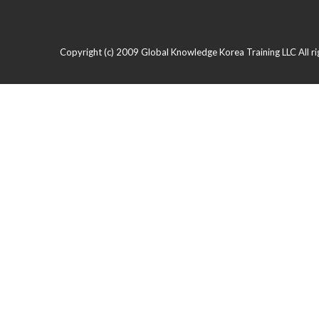
Copyright (c) 2009 Global Knowledge Korea Training LLC All ri