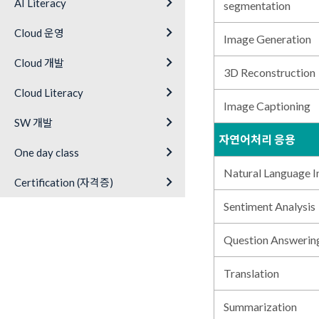
keyboard_arrow_right
AI Literacy
segmentation
keyboard_arrow_right
Cloud 운영
Image Generation
keyboard_arrow_right
Cloud 개발
3D Reconstruction
keyboard_arrow_right
Cloud Literacy
Image Captioning
keyboard_arrow_right
SW 개발
자연어처리 응용
keyboard_arrow_right
One day class
Natural Language I
keyboard_arrow_right
Certification (자격증)
Sentiment Analysis
Question Answerin
Translation
Summarization