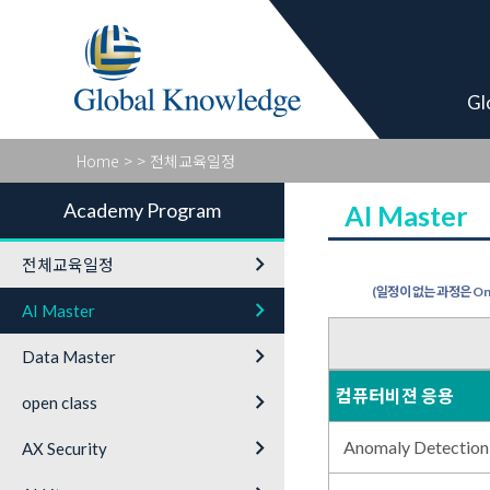
Academy Pro
Gl
Home
>
> 전체교육일정
Academy Program
AI Master
keyboard_arrow_right
전체교육일정
(일정이 없는 과정은 On-
keyboard_arrow_right
AI Master
keyboard_arrow_right
Data Master
컴퓨터비젼 응용
keyboard_arrow_right
open class
keyboard_arrow_right
Anomaly Detection
AX Security