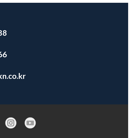
88
66
n.co.kr