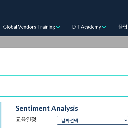
ogram
Global Vendors Training
D T Academy
플립
Sentiment Analysis
교육일정