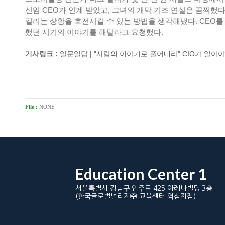
신임 CEO가 인계 받았고, 그녀의 개막 기조 연설은 끔찍했다
킬리는 상황을 호전시킬 수 있는 방법을 생각해냈다. CEO를
했던 시기의 이야기를 해달라고 요청했다.
기사링크 :
일문일답 | "사람의 이야기로 풀어내라" CIO가 알아야 할
​
File :
NONE
Education Center 1
서울특별시 강남구 언주로 425 아레나빌딩 3층
(한국글로벌널리지㈜ 교육센터 역삼지점)