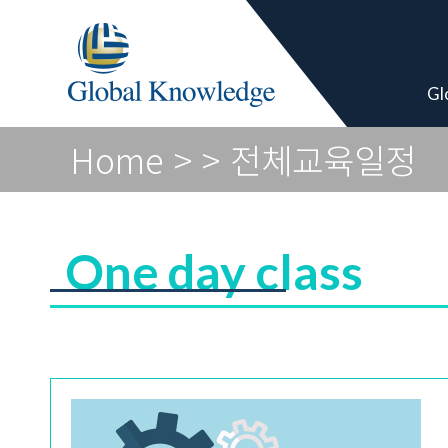
Academy Pro
Gl
Home
>
> 전체교육일정
One day class