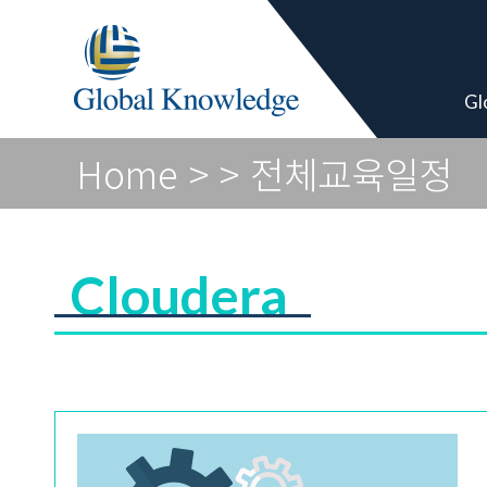
Global Vendor
Gl
Home
>
> 전체교육일정
Cloudera