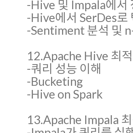
-Hive 및 Impala에
-Hive에서 SerDes
-Sentiment 분석 및 n
12.Apache Hive 최
-쿼리 성능 이해
-Bucketing
-Hive on Spark
13.Apache Impala
-Impala가 쿼리를 