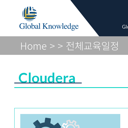
Global Vendor
Gl
Home
>
> 전체교육일정
Cloudera