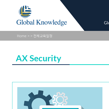
Academy Pro
Gl
Home
>
> 전체교육일정
AX Security