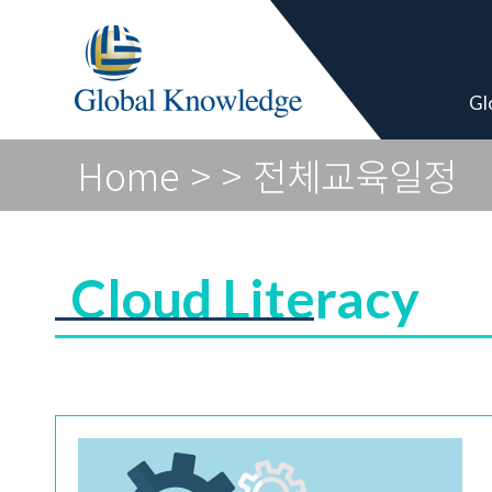
Academy Pro
Gl
Home
>
> 전체교육일정
Cloud Literacy