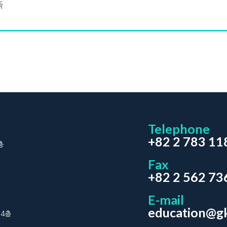
축
Telephone
+82 2 783 11
층
Fax
+82 2 562 73
E-mail
education@gk
 4층