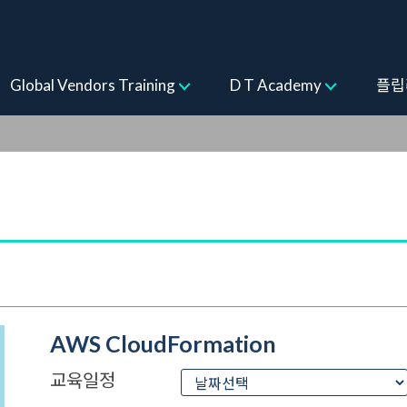
ogram
Global Vendors Training
D T Academy
플립
AWS CloudFormation
교육일정