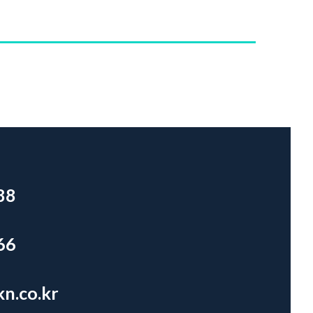
88
66
n.co.kr