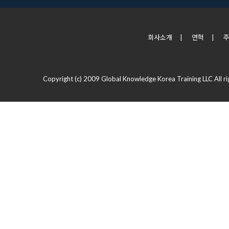
회사소개
|
연혁
|
Copyright (c) 2009 Global Knowledge Korea Training LLC All ri