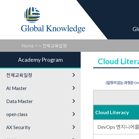
Academy Pro
Gl
Home
>
> 전체교육일정
Academy Program
Cloud Liter
keyboard_arrow_right
전체교육일정
(일정이 없는 과정은 On-
keyboard_arrow_right
AI Master
keyboard_arrow_right
Data Master
Cloud Literacy
keyboard_arrow_right
open class
keyboard_arrow_right
DevOps 엔지니어를
AX Security