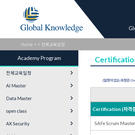
Academy Pro
Gl
Home
>
> 전체교육일정
Academy Program
Certificat
keyboard_arrow_right
전체교육일정
(일정이 없는 과정은 On-
keyboard_arrow_right
AI Master
keyboard_arrow_right
Data Master
Certification (자격
keyboard_arrow_right
open class
keyboard_arrow_right
SAFe Scrum Mas
AX Security