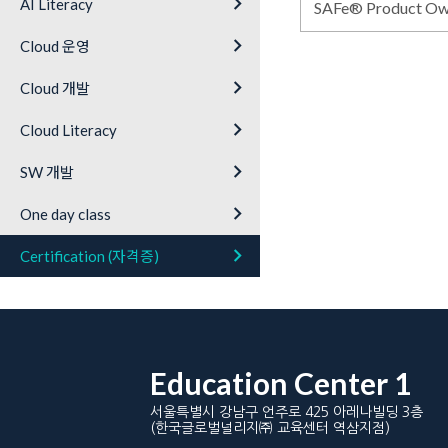
keyboard_arrow_right
AI Literacy
SAFe® Product 
keyboard_arrow_right
Cloud 운영
keyboard_arrow_right
Cloud 개발
keyboard_arrow_right
Cloud Literacy
keyboard_arrow_right
SW 개발
keyboard_arrow_right
One day class
keyboard_arrow_right
Certification (자격증)
Education Center 1
서울특별시 강남구 언주로 425 아레나빌딩 3층
(한국글로벌널리지㈜ 교육센터 역삼지점)