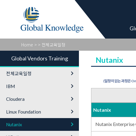
Global Vendor
Gl
Home
>
> 전체교육일정
Global Vendors Training
Nutanix
keyboard_arrow_right
전체교육일정
(일정이 없는 과정은 On-
keyboard_arrow_right
IBM
keyboard_arrow_right
Cloudera
Nutanix
keyboard_arrow_right
Linux Foundation
keyboard_arrow_right
Nutanix Enterprise
Nutanix