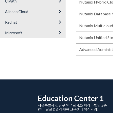
keyboard_arrow_right
UiPath
Nutanix Hybrid Cl
keyboard_arrow_right
Alibaba Cloud
Nutanix Database
keyboard_arrow_right
Redhat
Nutanix Multiclou
keyboard_arrow_right
Microsoft
Nutanix Unified St
Advanced Adminis
Education Center 1
서울특별시 강남구 언주로 425 아레나빌딩 3층
(한국글로벌널리지㈜ 교육센터 역삼지점)