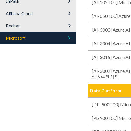
keyboard_arrow_right
UiPath
[AI-102T00] Mic
keyboard_arrow_right
Alibaba Cloud
[AI-050T00] Az
keyboard_arrow_right
Redhat
[AI-3003] Azur
keyboard_arrow_right
Microsoft
[AI-3004] Azure 
[AI-3016] Azur
[AI-3002] Azure
스 솔루션 개발
Data Platform
[DP-900T00] Micr
[PL-900T00] Micr