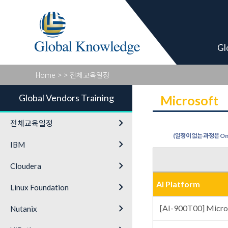
Global Vendor
Gl
Home
>
> 전체교육일정
Global Vendors Training
Microsoft
keyboard_arrow_right
전체교육일정
(일정이 없는 과정은 On-
keyboard_arrow_right
IBM
keyboard_arrow_right
Cloudera
AI Platform
keyboard_arrow_right
Linux Foundation
keyboard_arrow_right
[AI-900T00] Micro
Nutanix