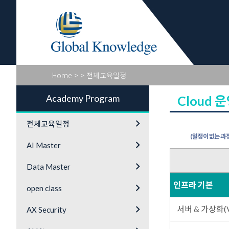
Academy Pr
Home
>
> 전체교육일정
Academy Program
Cloud 
keyboard_arrow_right
전체교육일정
(일정이 없는 과정
keyboard_arrow_right
AI Master
keyboard_arrow_right
Data Master
인프라 기본
keyboard_arrow_right
open class
keyboard_arrow_right
서버 & 가상화(VM
AX Security