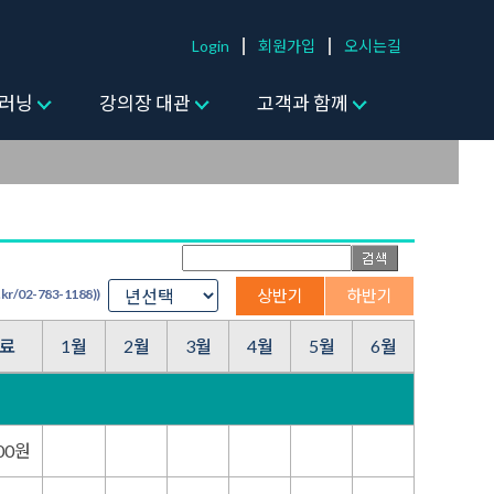
Login
회원가입
오시는길
러닝
강의장 대관
고객과 함께
/02-783-1188))
상반기
하반기
료
1월
2월
3월
4월
5월
6월
000원