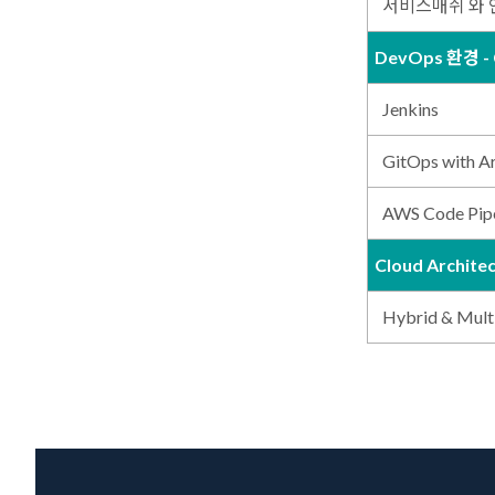
서비스매쉬 와
DevOps 환경 - 
Jenkins
GitOps with 
AWS Code Pip
Cloud Archite
Hybrid & Multi