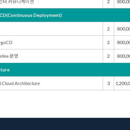
 인터 커뮤니케이션
2
800,
CD(Continuous Deployment)
2
800,
ArgoCD
2
800,
eline 운영
2
800,
cture
 Cloud Architecture
3
1,200,