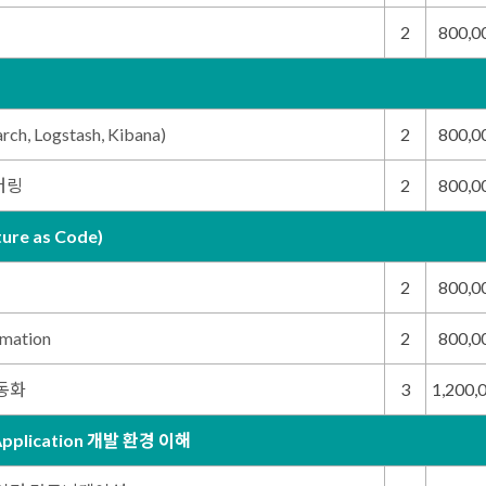
2
800,
arch, Logstash, Kibana)
2
800,
터링
2
800,
ture as Code)
2
800,
mation
2
800,
동화
3
1,200,
 Application 개발 환경 이해